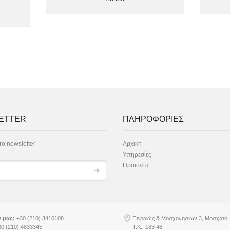
ETTER
ΠΛΗΡΟΦΟΡΙΕΣ
ο newsletter
Αρχική
Υπηρεσίες
Προϊοντα
 μας:
+30 (210) 3410108
Πειραιώς & Μοσχονησίων 3, Μοσχάτο
0 (210) 4833345
Τ.Κ.: 183 46