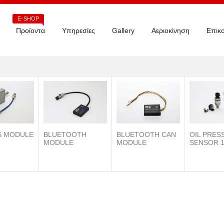
E-SHOP
Προϊοντα
Υπηρεσίες
Gallery
Αεριοκίνηση
Επικο
S MODULE
BLUETOOTH
OIL PRES
BLUETOOTH CAN
MODULE
SENSOR 1
MODULE