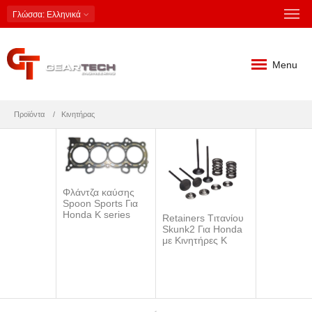
Γλώσσα
: Ελληνικά
Menu
Προϊόντα
Κινητήρας
Φλάντζα καύσης
Spoon Sports Για
Honda K series
S
Retainers Tιτανίου
Skunk2 Για Honda
με Κινητήρες Κ