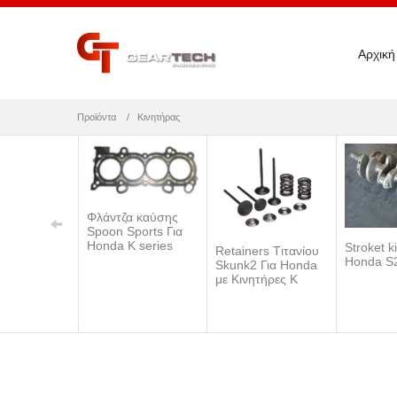
Αρχική
Προϊόντα
Κινητήρας
Φλάντζα καύσης
Spoon Sports Για
Honda K series
Stroket ki
Retainers Tιτανίου
Honda S
Skunk2 Για Honda
με Κινητήρες Κ