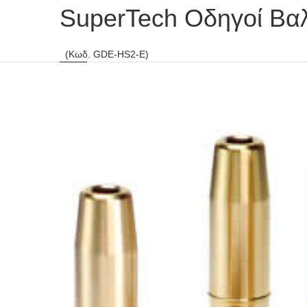
SuperTech Οδηγοί Βα
(Κωδ. GDE-HS2-E)