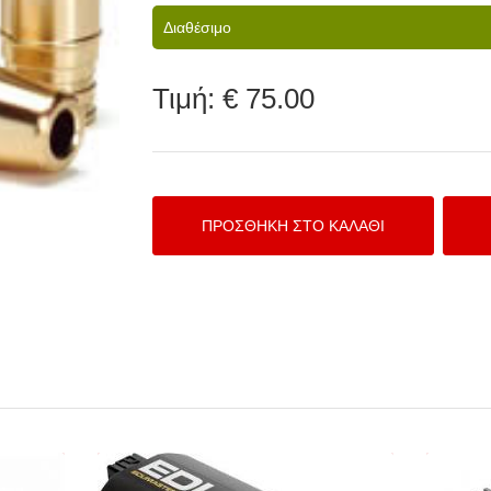
Διαθέσιμο
Τιμή:
€ 75.00
GUARD
ECUMaster Datalogger