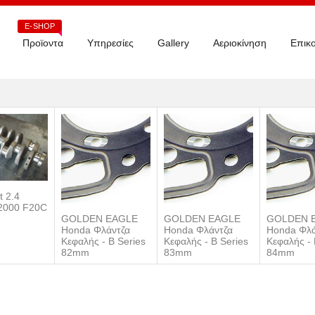
E-SHOP
Προϊοντα
Υπηρεσίες
Gallery
Αεριοκίνηση
Επικο
t 2.4
2000 F20C
GOLDEN EAGLE
GOLDEN EAGLE
GOLDEN 
Honda Φλάντζα
Honda Φλάντζα
Honda Φλά
Κεφαλής - B Series
Κεφαλής - B Series
Κεφαλής - 
82mm
83mm
84mm