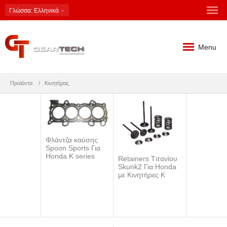
Γλώσσα
: Ελληνικά
Menu
Προϊόντα
Κινητήρας
Φλάντζα καύσης
Spoon Sports Για
Honda K series
S
Retainers Tιτανίου
Skunk2 Για Honda
με Κινητήρες Κ