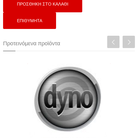
Προτεινόμενα προϊόντα
DynoTuning For Honda B Eng P28/P30
Socket ECU (NA)