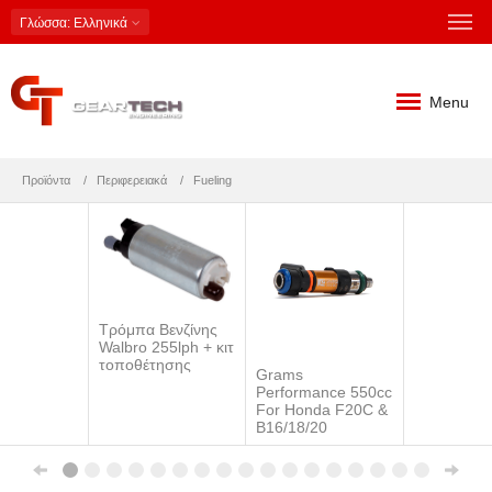
Γλώσσα
: Ελληνικά
Menu
Προϊόντα
Περιφερειακά
Fueling
Τρόμπα Βενζίνης
Walbro 255lph + κιτ
τοποθέτησης
Grams
Performance 550cc
For Honda F20C &
B16/18/20