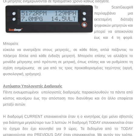
Οι μετρητές ενημερώνονται σε πραγματικό χρόνο καθώς οδηγείτε.
Το ScanGaugeII
περιλαμβάνει μια
εκτεταμένη διάταξη
ψηφιακών μετρητών και
μπορεί να απεικονίσει
έως και 4 τη φορά.
Μπορείτε
εύκολα να ανατρέξετε στους μετρητές,, σε κάθε θέση, απλά πιέζοντας το
πλήκτρο δίπλα από κάθε ένδειξη μετρητή. Μπορείτε επίσης να αλλάξετε το
μονάδα μέτρησης από πρότυπη σε μετρική, όπως επίσης και να ρυθμίσετε τη
σχέση ενημέρωσης σε μια από τις τρεις προκαθορισμένες ταχύτητες (αργή,
φυσιολογική, γρήγορη).
Αυτόματοι Υπολογιστές Διαδρομής
Πέντε ενσωματωμένοι υπολογιστές διαδρομής παρακολουθούν τα πάντα από
κόστος καυσίμου έως την απόσταση που διανύθηκε και ότι άλλο επαφίεται
μεταξύ αυτών.
Η διαδρομή CURRENT επανεκκινείται όταν η ο κινητήρας έχει μείνει σβηστός
για διάστημα μεγαλύτερο των 3 λεπτών. Η διαδρομή TODAY επανεκκινείται όταν
το όχημα δεν έχει κουνηθεί για 9 ώρες. Τα δεδομένα από το TODAY
μετακινούνται στο PREVIOUS DAY όταν επανεκκινείται. Με αυτόν τον τρόπο,