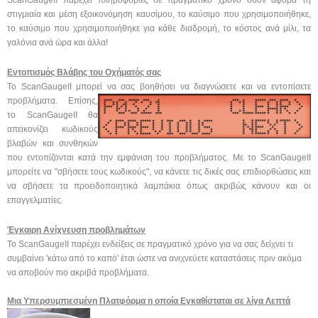
στιγμιαία και μέση εξοικονόμηση καυσίμου, το καύσιμο που χρησιμοποιήθηκε,
το καύσιμο που χρησιμοποιήθηκε για κάθε διαδρομή, το κόστος ανά μίλι, τα
γαλόνια ανά ώρα και άλλα!
Εντοπισμός Βλάβης του Οχήματός σας
Το ScanGaugeII μπορεί να σας βοηθήσει να διαγνώσετε και να εντοπίσετε
προβλήματα. Επίσης,
το ScanGaugeII θα
απεικονίζει κωδικούς
βλαβών και συνθηκών
που εντοπίζονται κατά την εμφάνιση του προβλήματος. Με το ScanGaugeII
μπορείτε να "σβήσετε τους κωδικούς", να κάνετε τις δικές σας επιδιορθώσεις και
να σβήσετε τα προειδοποιητικά λαμπάκια όπως ακριβώς κάνουν και οι
επαγγελματίες.
Έγκαιρη Ανίχνευση προβλημάτων
Το ScanGaugeII παρέχει ενδείξεις σε πραγματικό χρόνο για να σας δείχνει τι
συμβαίνει 'κάτω από το καπό' έτσι ώστε να ανιχνεύετε καταστάσεις πριν ακόμα
να αποβούν πιο ακριβά προβλήματα.
Μια Υπερσυμπιεσμένη Πλατφόρμα η οποία Εγκαθίσταται σε λίγα Λεπτά