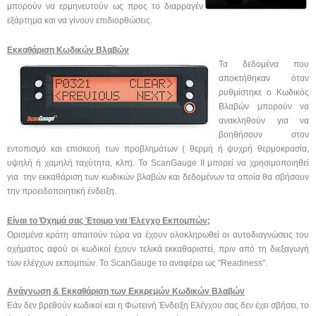
μπορούν να ερμηνευτούν ως προς το διαρραγέν
εξάρτημα και να γίνουν επιδιορθώσεις.
Εκκαθάριση Κωδικών Βλαβών
Τα δεδομένα που
αποκτήθηκαν όταν
ρυθμίστηκε ο Κωδικός
Βλαβών μπορούν να
ανακληθούν για να
βοηθήσουν στον
εντοπισμό και επισκευή των προβλημάτων ( θερμή ή ψυχρή θερμοκρασία,
υψηλή ή χαμηλή ταχύτητα, κλπ). Το ScanGauge II μπορεί να χρησιμοποιηθεί
για την εκκαθάριση των κωδικών βλαβών και δεδομένων τα οποία θα σβήσουν
την προειδοποιητική ένδειξη.
Είναι το Όχημά σας Έτοιμο για Έλεγχο Εκπομπών;
Ορισμένα κράτη απαιτούν τώρα να έχουν ολοκληρωθεί οι αυτοδιαγνώσεις του
οχήματος αφού οι κωδικοί έχουν τελικά εκκαθαριστεί, πριν από τη διεξαγωγή
των ελέγχων εκπομπών. Το ScanGauge το αναφέρει ως "Readiness".
Ανάγνωση & Εκκαθάριση των Εκκρεμών Κωδικών Βλαβών
Εάν δεν βρεθούν κωδικοί και η Φωτεινή Ένδειξη Ελέγχου σας δεν έχει σβήσει, το