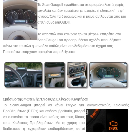
Το ScanGaugeII εγκαθίσταται σε ορισμένα λεπτά χωρίς
εργαλεία και δεν χρειάζεται μπαταρίες ή εξωτερική πηγή
ισχύος. Όλα τα δεδομένα και η ισχύς αντλούνται από μια
απλή σύνδεσηOBDII.
Το αποσπώμενο καλώδιο τριών μέτρων επιτρέπει στο
ScanGaugeII να προσαρμόζεται σχεδόν οπουδήποτε
πάνω στο ταμπλό ή κονσόλα καθώς είναι συνδεδεμένο στο όχημά σας.
Παρακάτω υπάρχουν ορισμένα παραδείγματα.
Σβήσιμο της Φωτεινής Ένδειξης Ελέγχου Κινητήρα!
Το ScanGaugeII μπορεί να κάνει έλεγχο για Διαγνωστικούς Κωδικούς
Προβλημάτων (DTCs) και εφόσον βρεθούν, μπορεί
να εμφανίσει το πόσοι είναι καθώς και τους ίδιους
τους Κωδικούς Προβλημάτων. Με τη χρήση του
διαδικτύου ή εγχειριδίων επιδιορθώσεων, αυτοί