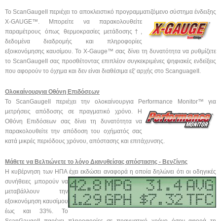
Το ScanGaugeII περιέχει το αποκλειστικό προγραμματιζόμενο σύστημα
ένδειξης
X-GAUGE™. Μπορείτε να παρακολουθείτε
παραμέτρους όπως θερμοκρασίες μετάδοσης†,
δεδομένα διαδρομής και πληροφορίες
εξοικονόμησης καυσίμου. Το X-Gauge™ σας δίνει τη δυνατότητα να ρυθμίζετε
το ScanGaugeII σας προσθέτοντας επιπλέον συγκεκριμένες ψηφιακές ενδείξεις
που αφορούν το όχημα και δεν είναι διαθέσιμα εξ' αρχής στο ScanguageII.
Ολοκαίνουργια Οθόνη Επιδόσεων
Το ScanGaugeII περιέχει την ολοκαίνουργια Performance Monitor™ για
μετρήσεις απόδοσης σε πραγματικό χρόνο. Η
Οθόνη Επιδόσεων σας δίνει τη δυνατότητα να
παρακολουθείτε την απόδοση του οχήματός σας
κατά μικρές περιόδους χρόνου, απόστασης και επιτάχυνσης.
Μάθετε να Βελτιώνετε το λόγο Διανυθείσας απόστασης - Βενζίνης
Η κυβέρνηση των ΗΠΑ έχει εκδώσει αναφορά η οποία δηλώνει ότι οι
οδηγικές
συνήθειες μπορούν να
μεταβάλλουν την
εξοικονόμηση καυσίμου
έως και 33%. Το
ScanGaugeII παρέχει πληροφορίες σε πραγματικό χρόνο όσον αφορά τη