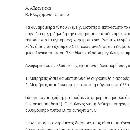
Α. Αδρανειακά
Β. Ελεγχόμενου φορτίου
Τα δυναμόμετρα τύπου Α (με γνωστότερο εκπρόσωπο το dyn
στην ίδια αρχή, δηλαδή την εκτίμηση της ιπποδύναμης μ
εκπρόσωπο τα dynapack) χρησιμοποιούν ένα μηχανισμό εφα
λάδι, όπως στο dynapack). Η άμεσα αντιληφθείσα διαφορά μ
φυσιολογικό τα τύπου Β να δίνουν ελαφρά μεγαλύτερες τ
Αναφορικά με τις κλασσικές χρήσεις ενός δυναμομέτρου, δ
1. Μετρήσεις ώστε να διαπιστωθούν συγκριτικές διαφορές
2. Μετρήσεις ιπποδύναμης με σκοπό τη σύγκριση με άλλα 
Για την πρώτη χρήση, μπορούμε να χρησιμοποιήσουμε όπ
θεωρείται αποδεκτό). Οι επιλογές για τη δεύτερη κατηγορ
δυναμόμετρο τύπου Β, το dynojet 248C.
Όπως είπαμε οι κυριότερες διαφορές τους είναι η αφαίρε
δυναμομέτρησης εξαρτάται αποκλειστικά από την ισχύ του 