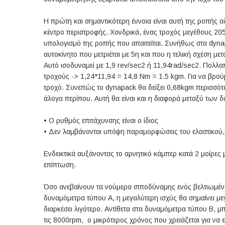
Η πρώτη και σημαντικότερη έννοια είναι αυτή της ροπής 
κέντρο περιστροφής. Χονδρικά, ένας τροχός μεγέθους 205
υπολογισμό της ροπής που απαιτείται. Συνήθως στα dyna
αυτοκίνητο που μετριέται με 5η και που η τελική σχέση με
Αυτό ισοδυναμεί με 1,9 rev/sec2 ή 11,94rad/sec2. Πολλα
τροχούς -> 1,24*11,94 = 14,8 Νm = 1.5 kgm. Για να βρούμ
τροχό. Συνεπώς το dynapack θα δείξει 0,68kgm περισσότε
άλογα περίπου. Αυτή θα είναι και η διαφορά μεταξύ των
•
Ο ρυθμός επιτάχυνσης είναι ο ίδιος
•
Δεν λαμβάνονται υπόψη παραμορφώσεις του ελαστικού, ε
Ενδεικτικά αυξάνοντας το αρνητικό κάμπερ κατά 2 μοίρε
επίπτωση.
Όσο ανεβαίνουν τα νούμερα ιπποδύναμης ενός βελτιωμένου
δυναμόμετρα τύπου Α, η μεγαλύτερη ισχύς θα σημαίνει μ
διαρκέσει λιγότερο. Αντίθετα στα δυναμόμετρα τύπου Β, 
τις 8000rpm, o μικρότερος χρόνος που χρειάζεται για να 