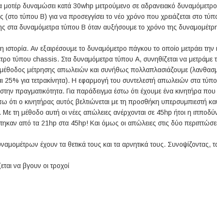
ένα μοτέρ δυναμώσει κατά 30whp μετρούμενο σε αδρανειακό δυναμόμετρο
στο τύπου Β) για να προσεγγίσει το νέο χρόνο που χρειάζεται στο τύπο
ης στα δυναμόμετρα τύπου Β όταν αυξήσουμε το χρόνο της δυναμομέτρ
ένη ιστορία. Αν εξαιρέσουμε το δυναμόμετρο πάγκου το οποίο μετράει τ
τρο τύπου chassis. Στα δυναμόμετρα τύπου Α, συνηθίζεται να μετράμε τ
ι μέθοδος μέτρησης απωλειών και συνήθως πολλαπλασιάζουμε (λανθασμέ
αι 25% για τετρακίνητα). Η εφαρμογή του συντελεστή απωλειών στα τύπ
την πραγματικότητα. Για παράδειγμα έστω ότι έχουμε ένα κινητήρα πο
τω ότι ο κινητήρας αυτός βελτιώνεται με τη προσθήκη υπερσυμπιεστή κ
. Με τη μέθοδο αυτή οι νέες απώλειες ανέρχονται σε 45hp ήτοι η ιπποδ
εύτηκαν από τα 21hp στα 45hp! Και όμως οι απώλειες στις δύο περιπτώσε
ναμομέτρων έχουν τα θετικά τους και τα αρνητικά τους. Συνοψίζοντας, 
ται να βγουν οι τροχοί