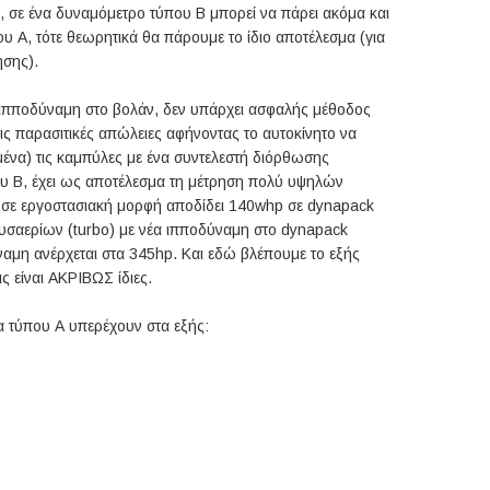
, σε ένα δυναμόμετρο τύπου Β μπορεί να πάρει ακόμα και
υ Α, τότε θεωρητικά θα πάρουμε το ίδιο αποτέλεσμα (για
ησης).
ην ιπποδύναμη στο βολάν, δεν υπάρχει ασφαλής μέθοδος
ις παρασιτικές απώλειες αφήνοντας το αυτοκίνητο να
να) τις καμπύλες με ένα συντελεστή διόρθωσης
ου Β, έχει ως αποτέλεσμα τη μέτρηση πολύ υψηλών
υ σε εργοστασιακή μορφή αποδίδει 140whp σε dynapack
αυσαερίων (turbo) με νέα ιπποδύναμη στο dynapack
ύναμη ανέρχεται στα 345hp. Και εδώ βλέπουμε το εξής
ις είναι ΑΚΡΙΒΩΣ ίδιες.
τα τύπου Α υπερέχουν στα εξής: