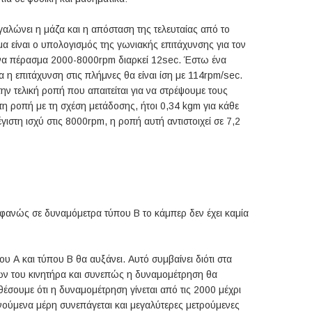
γαλώνει η μάζα και η απόσταση της τελευταίας από το
α είναι ο υπολογισμός της γωνιακής επιτάχυνσης για τον
ένα πέρασμα 2000-8000rpm διαρκεί 12sec. Έστω ένα
α η επιτάχυνση στις πλήμνες θα είναι ίση με 114rpm/sec.
ν τελική ροπή που απαιτείται για να στρέψουμε τους
τη ροπή με τη σχέση μετάδοσης, ήτοι 0,34 kgm για κάθε
στη ισχύ στις 8000rpm, η ροπή αυτή αντιστοιχεί σε 7,2
οφανώς σε δυναμόμετρα τύπου Β το κάμπερ δεν έχει καμία
 Α και τύπου Β θα αυξάνει. Αυτό συμβαίνει διότι στα
ων του κινητήρα και συνεπώς η δυναμομέτρηση θα
έσουμε ότι η δυναμομέτρηση γίνεται από τις 2000 μέχρι
ινούμενα μέρη συνεπάγεται και μεγαλύτερες μετρούμενες