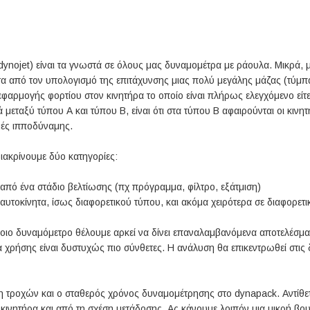
ojet) είναι τα γνωστά σε όλους μας δυναμομέτρα με ράουλα. Μικρά, με
έσα από τον υπολογισμό της επιτάχυνσης μιας πολύ μεγάλης μάζας (τύμ
ρμογής φορτίου στον κινητήρα το οποίο είναι πλήρως ελεγχόμενο είτε 
εταξύ τύπου Α και τύπου Β, είναι ότι στα τύπου Β αφαιρούνται οι κινητή
ιμές ιπποδύναμης.
ιακρίνουμε δύο κατηγορίες:
 από ένα στάδιο βελτίωσης (πχ πρόγραμμα, φίλτρο, εξάτμιση)
αυτοκίνητα, ίσως διαφορετικού τύπου, και ακόμα χειρότερα σε διαφορετ
οιο δυναμόμετρο θέλουμε αρκεί να δίνει επαναλαμβανόμενα αποτελέσ
ία χρήσης είναι δυστυχώς πιο σύνθετες. Η ανάλυση θα επικεντρωθεί στι
ση τροχών και ο σταθερός χρόνος δυναμομέτρησης στο dynapack. Αντίθε
κινητήρα και από τη σχέση μετάδοσης. Ας κάνουμε λοιπόν μια μικρή βου