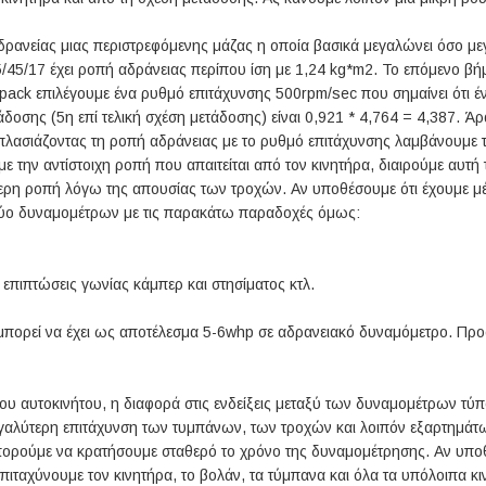
αδρανείας μιας περιστρεφόμενης μάζας η οποία βασικά μεγαλώνει όσο με
/45/17 έχει ροπή αδράνειας περίπου ίση με 1,24 kg*m2. Το επόμενο βήμ
pack επιλέγoυμε ένα ρυθμό επιτάχυνσης 500rpm/sec που σημαίνει ότι 
τάδοσης (5η επί τελική σχέση μετάδοσης) είναι 0,921 * 4,764 = 4,387. Άρ
πλασιάζοντας τη ροπή αδράνειας με το ρυθμό επιτάχυνσης λαμβάνουμε τη
ε την αντίστοιχη ροπή που απαιτείται από τον κινητήρα, διαιρούμε αυτή 
ρη ροπή λόγω της απουσίας των τροχών. Αν υποθέσουμε ότι έχουμε μέγι
 δύο δυναμομέτρων με τις παρακάτω παραδοχές όμως:
πιπτώσεις γωνίας κάμπερ και στησίματος κτλ.
ς μπορεί να έχει ως αποτέλεσμα 5-6whp σε αδρανειακό δυναμόμετρο. Πρ
 αυτοκινήτου, η διαφορά στις ενδείξεις μεταξύ των δυναμομέτρων τύπου
εγαλύτερη επιτάχυνση των τυμπάνων, των τροχών και λοιπόν εξαρτημάτ
μπορούμε να κρατήσουμε σταθερό το χρόνο της δυναμομέτρησης. Αν υποθ
επιταχύνουμε τον κινητήρα, το βολάν, τα τύμπανα και όλα τα υπόλοιπα κ