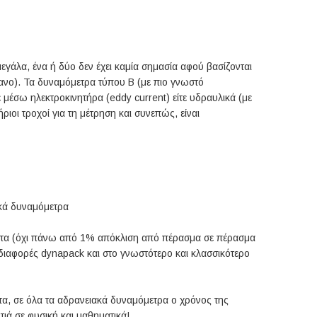
γάλα, ένα ή δύο δεν έχει καμία σημασία αφού βασίζονται
πανο). Τα δυναμόμετρα τύπου Β (με πιο γνωστό
μέσω ηλεκτροκινητήρα (eddy current) είτε υδραυλικά (με
ριοι τροχοί για τη μέτρηση και συνεπώς, είναι
ικά δυναμόμετρα
ματα (όχι πάνω από 1% απόκλιση από πέρασμα σε πέρασμα
ς διαφορές dynapack και στο γνωστότερο και κλασσικότερο
τα, σε όλα τα αδρανειακά δυναμόμετρα ο χρόνος της
τιά σε φυσική και μαθηματικά!