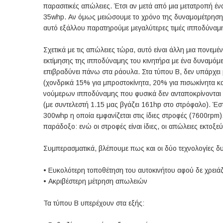
παρασιτικές απώλειες. Έτσι αν μετά από μια μετατροπή 
35whp. Αν όμως μειώσουμε το χρόνο της δυναμομέτρησης (
αυτό εξάλλου παρατηρούμε μεγαλύτερες τιμές ιπποδύναμ
Σχετικά με τις απώλειες τώρα, αυτό είναι άλλη μια πονεμ
εκτίμησης της ιπποδύναμης του κινητήρα με ένα δυναμόμε
επιβραδύνει πάνω στα ράουλα. Στα τύπου Β, δεν υπάρχε
(χονδρικά 15% για μπροστοκίνητα, 20% για πισωκίνητα κ
νούμερων ιπποδύναμης που φυσικά δεν ανταποκρίνονται σ
(με συντελεστή 1.15 μας βγάζει 161hp στο στρόφαλο). Έσ
300whp η οποία εμφανίζεται στις ίδιες στροφές (7600rpm)
παράδοξο: ενώ οι στροφές είναι ίδιες, οι απώλειες εκτοξ
Συμπερασματικά, βλέπουμε πως και οι δύο τεχνολογίες δυ
•
Ευκολότερη τοποθέτηση του αυτοκινήτου αφού δε χρειάζε
•
Ακριβέστερη μέτρηση απωλειών
Τα τύπου Β υπερέχουν στα εξής: